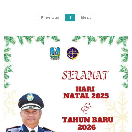
Previous
1
Next