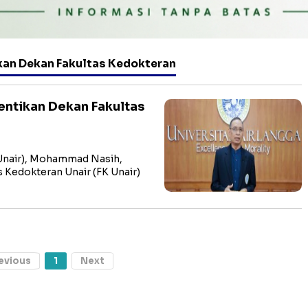
kan Dekan Fakultas Kedokteran
entikan Dekan Fakultas
 (Unair), Mohammad Nasih,
 Kedokteran Unair (FK Unair)
evious
1
Next