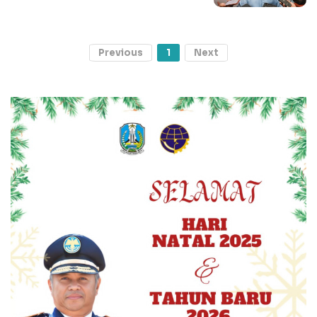
Previous
1
Next