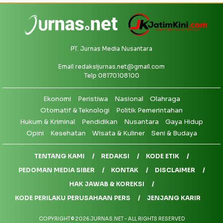
PT. Jurnas Media Nusantara
Email
redaksijurnas.net@gmail.com
Telp 08170108100
Ekonomi
Peristiwa
Nasional
Olahraga
Otomatif & Teknologi
Politik Pemerintahan
Hukum & Kriminal
Pendidikan
Nusantara
Gaya Hidup
Opini
Kesehatan
Wisata & Kuliner
Seni & Budaya
TENTANG KAMI
REDAKSI
KODE ETIK
PEDOMAN MEDIA SIBER
KONTAK
DISCLAIMER
HAK JAWAB & KOREKSI
KODE PERILAKU PERUSAHAAN PERS
JENJANG KARIR
COPYRIGHT © 2026 JURNAS.NET - ALL RIGHTS RESERVED