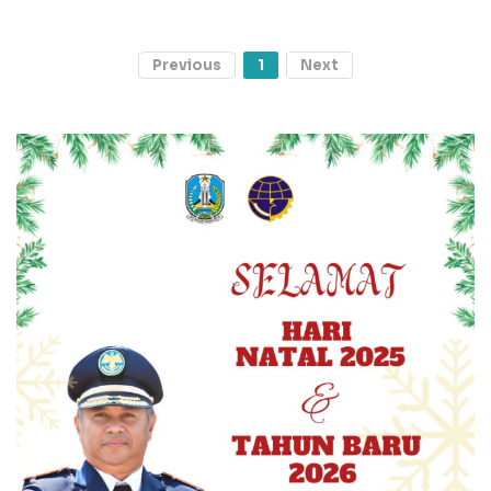
Previous
1
Next