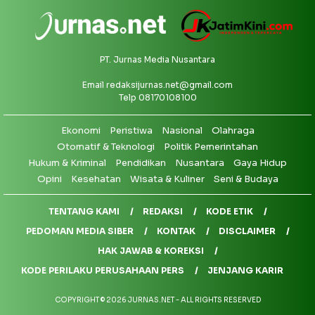
PT. Jurnas Media Nusantara
Email
redaksijurnas.net@gmail.com
Telp 08170108100
Ekonomi
Peristiwa
Nasional
Olahraga
Otomatif & Teknologi
Politik Pemerintahan
Hukum & Kriminal
Pendidikan
Nusantara
Gaya Hidup
Opini
Kesehatan
Wisata & Kuliner
Seni & Budaya
TENTANG KAMI
REDAKSI
KODE ETIK
PEDOMAN MEDIA SIBER
KONTAK
DISCLAIMER
HAK JAWAB & KOREKSI
KODE PERILAKU PERUSAHAAN PERS
JENJANG KARIR
COPYRIGHT © 2026 JURNAS.NET - ALL RIGHTS RESERVED