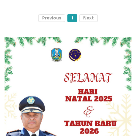
Previous
1
Next