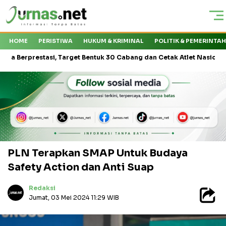
HOME
PERISTIWA
HUKUM & KRIMINAL
POLITIK & PEMERINTA
restasi, Target Bentuk 30 Cabang dan Cetak Atlet Nasional
Kap
PLN Terapkan SMAP Untuk Budaya
Safety Action dan Anti Suap
Redaksi
Jumat, 03 Mei 2024 11:29 WIB