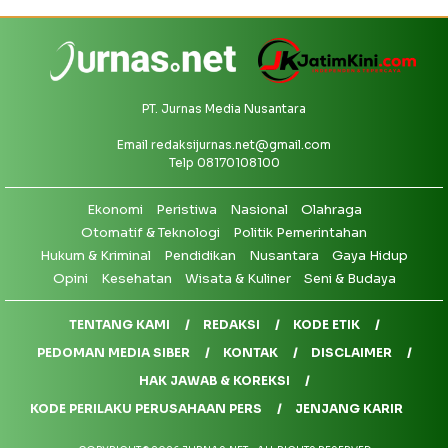
PT. Jurnas Media Nusantara
Email
redaksijurnas.net@gmail.com
Telp 08170108100
Ekonomi
Peristiwa
Nasional
Olahraga
Otomatif & Teknologi
Politik Pemerintahan
Hukum & Kriminal
Pendidikan
Nusantara
Gaya Hidup
Opini
Kesehatan
Wisata & Kuliner
Seni & Budaya
TENTANG KAMI
REDAKSI
KODE ETIK
PEDOMAN MEDIA SIBER
KONTAK
DISCLAIMER
HAK JAWAB & KOREKSI
KODE PERILAKU PERUSAHAAN PERS
JENJANG KARIR