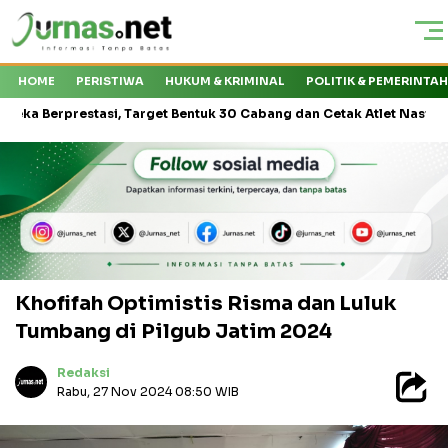
HOME
PERISTIWA
HUKUM & KRIMINAL
POLITIK & PEMERINTA
prestasi, Target Bentuk 30 Cabang dan Cetak Atlet Nasional
KM
Khofifah Optimistis Risma dan Luluk
Tumbang di Pilgub Jatim 2024
Redaksi
Rabu, 27 Nov 2024 08:50 WIB