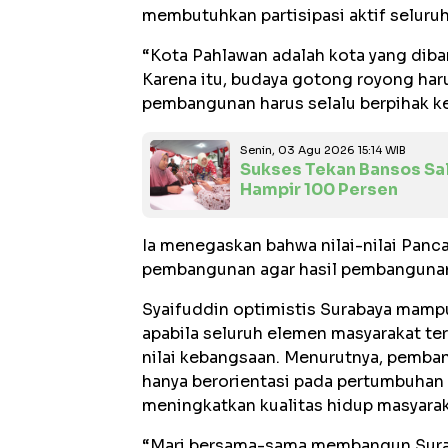
membutuhkan partisipasi aktif seluru
“Kota Pahlawan adalah kota yang diba
Karena itu, budaya gotong royong haru
pembangunan harus selalu berpihak ke
Senin, 03 Agu 2026 15:14 WIB
Sukses Tekan Bansos Sala
Hampir 100 Persen
Ia menegaskan bahwa nilai-nilai Panc
pembangunan agar hasil pembangunan 
Syaifuddin optimistis Surabaya mampu
apabila seluruh elemen masyarakat te
nilai kebangsaan. Menurutnya, pemba
hanya berorientasi pada pertumbuhan 
meningkatkan kualitas hidup masyarak
“Mari bersama-sama membangun Surab