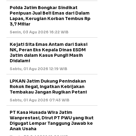
Polda Jatim Bongkar Sindikat
Penipuan Jual Beli Emas dari Dalam
Lapas, Kerugian Korban Tembus Rp
3,7 Miliar
Senin, 03 Agu 2026 16:22 WIB
Kejati Sita Emas Antam dari Saksi
NK, Peran Eks Kepala Dinas ESDM
Jatim dalam Kasus Pungli Masih
Didalami
Sabtu, 01 Agu 2026 12:19 WIB
LPKAN Jatim Dukung Penindakan
Rokok Ilegal, Ingatkan Kebijakan
Tembakau Jangan Rugikan Petani
Sabtu, 01 Agu 2026 07:43 WIB
PT Kasa Husada Wira Jatim
Wanprestasi, Dirut PT PWU yang Ikut
Digugat Lempar Tanggung Jawab ke
Anak Usaha