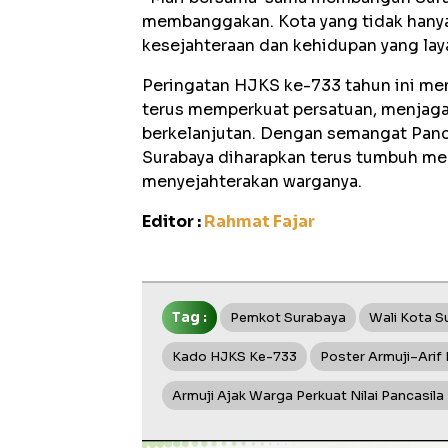
membanggakan. Kota yang tidak hanya
kesejahteraan dan kehidupan yang laya
Peringatan HJKS ke-733 tahun ini me
terus memperkuat persatuan, menjag
berkelanjutan. Dengan semangat Panca
Surabaya diharapkan terus tumbuh men
menyejahterakan warganya.
Editor :
Rahmat Fajar
Tag :
Pemkot Surabaya
Wali Kota S
Kado HJKS Ke-733
Poster Armuji–Arif
Armuji Ajak Warga Perkuat Nilai Pancasi