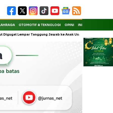
LAHRAGA
OTOMOTIF & TEKNOLOGI
OPINI
INDEKS
empar Tanggung Jawab ke Anak Usaha
Warga Apresiasi Gus Atho 