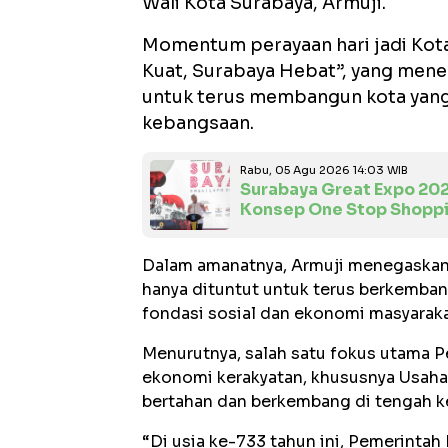
Wali Kota Surabaya, Armuji.
Momentum perayaan hari jadi Kota
Kuat, Surabaya Hebat”, yang men
untuk terus membangun kota yang ma
kebangsaan.
Rabu, 05 Agu 2026 14:03 WIB
Surabaya Great Expo 20
Konsep One Stop Shopp
Dalam amanatnya, Armuji menegaskan 
hanya dituntut untuk terus berkemban
fondasi sosial dan ekonomi masyaraka
Menurutnya, salah satu fokus utama P
ekonomi kerakyatan, khususnya Usaha
bertahan dan berkembang di tengah k
“Di usia ke-733 tahun ini, Pemerinta