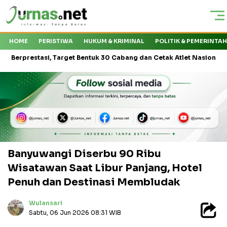
HOME
PERISTIWA
HUKUM & KRIMINAL
POLITIK & PEMERINTA
asi, Target Bentuk 30 Cabang dan Cetak Atlet Nasional
KMP Dra
Banyuwangi Diserbu 90 Ribu
Wisatawan Saat Libur Panjang, Hotel
Penuh dan Destinasi Membludak
Wulansari
Sabtu, 06 Jun 2026 08:31 WIB