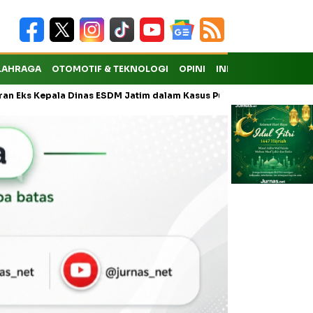
LAHRAGA
OTOMOTIF & TEKNOLOGI
OPINI
INDEKS
a Dinas ESDM Jatim dalam Kasus Pungli Masih Didalami
KMP Dra