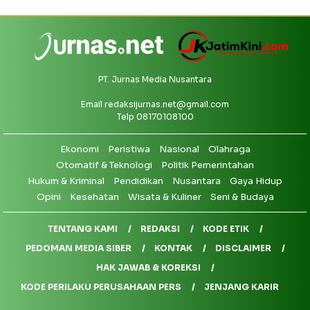
PT. Jurnas Media Nusantara
Email
redaksijurnas.net@gmail.com
Telp 08170108100
Ekonomi
Peristiwa
Nasional
Olahraga
Otomatif & Teknologi
Politik Pemerintahan
Hukum & Kriminal
Pendidikan
Nusantara
Gaya Hidup
Opini
Kesehatan
Wisata & Kuliner
Seni & Budaya
TENTANG KAMI
REDAKSI
KODE ETIK
PEDOMAN MEDIA SIBER
KONTAK
DISCLAIMER
HAK JAWAB & KOREKSI
KODE PERILAKU PERUSAHAAN PERS
JENJANG KARIR