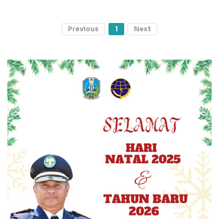
Previous
1
Next