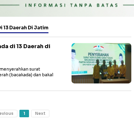
 13 Daerah Di Jatim
da di 13 Daerah di
 menyerahkan surat
rah (bacakada) dan bakal
evious
1
Next