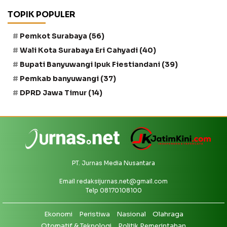
TOPIK POPULER
Pemkot Surabaya
(56)
Wali Kota Surabaya Eri Cahyadi
(40)
Bupati Banyuwangi Ipuk Fiestiandani
(39)
Pemkab banyuwangi
(37)
DPRD Jawa Timur
(14)
PT. Jurnas Media Nusantara
Email
redaksijurnas.net@gmail.com
Telp 08170108100
Ekonomi
Peristiwa
Nasional
Olahraga
Otomatif & Teknologi
Politik Pemerintahan