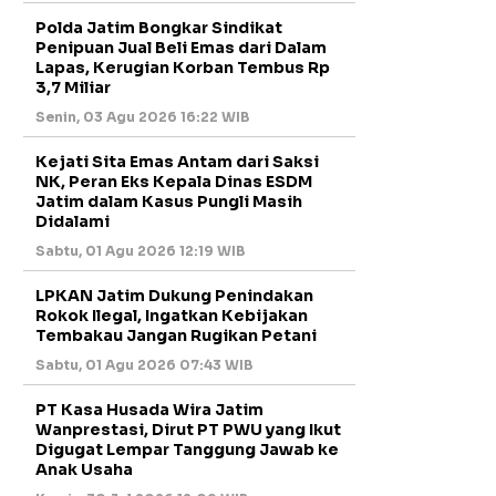
Polda Jatim Bongkar Sindikat
Penipuan Jual Beli Emas dari Dalam
Lapas, Kerugian Korban Tembus Rp
3,7 Miliar
Senin, 03 Agu 2026 16:22 WIB
Kejati Sita Emas Antam dari Saksi
NK, Peran Eks Kepala Dinas ESDM
Jatim dalam Kasus Pungli Masih
Didalami
Sabtu, 01 Agu 2026 12:19 WIB
LPKAN Jatim Dukung Penindakan
Rokok Ilegal, Ingatkan Kebijakan
Tembakau Jangan Rugikan Petani
Sabtu, 01 Agu 2026 07:43 WIB
PT Kasa Husada Wira Jatim
Wanprestasi, Dirut PT PWU yang Ikut
Digugat Lempar Tanggung Jawab ke
Anak Usaha