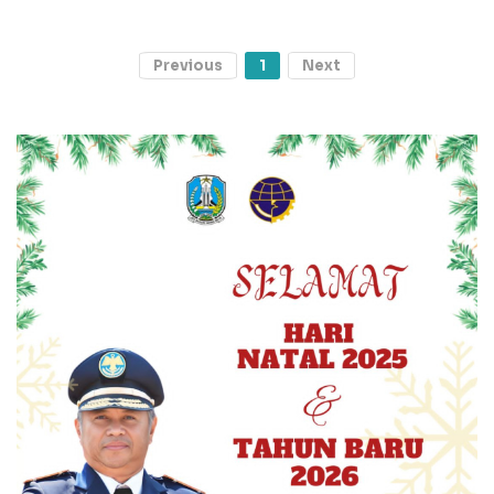
Previous
1
Next