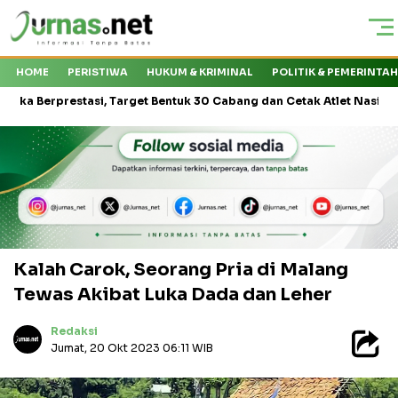
HOME
PERISTIWA
HUKUM & KRIMINAL
POLITIK & PEMERINTA
prestasi, Target Bentuk 30 Cabang dan Cetak Atlet Nasional
Kej
Kalah Carok, Seorang Pria di Malang
Tewas Akibat Luka Dada dan Leher
Redaksi
Jumat, 20 Okt 2023 06:11 WIB