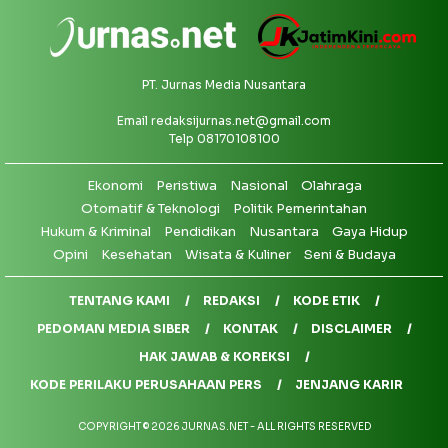
PT. Jurnas Media Nusantara
Email
redaksijurnas.net@gmail.com
Telp 08170108100
Ekonomi
Peristiwa
Nasional
Olahraga
Otomatif & Teknologi
Politik Pemerintahan
Hukum & Kriminal
Pendidikan
Nusantara
Gaya Hidup
Opini
Kesehatan
Wisata & Kuliner
Seni & Budaya
TENTANG KAMI
REDAKSI
KODE ETIK
PEDOMAN MEDIA SIBER
KONTAK
DISCLAIMER
HAK JAWAB & KOREKSI
KODE PERILAKU PERUSAHAAN PERS
JENJANG KARIR
COPYRIGHT © 2026 JURNAS.NET - ALL RIGHTS RESERVED