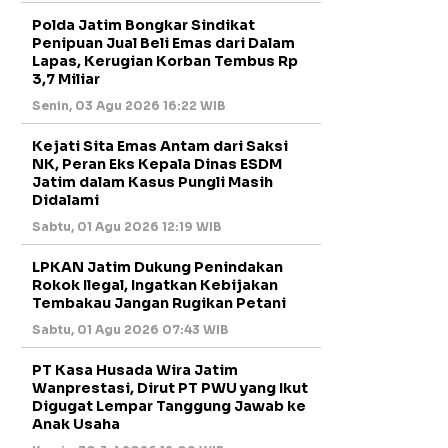
Polda Jatim Bongkar Sindikat
Penipuan Jual Beli Emas dari Dalam
Lapas, Kerugian Korban Tembus Rp
3,7 Miliar
Senin, 03 Agu 2026 16:22 WIB
Kejati Sita Emas Antam dari Saksi
NK, Peran Eks Kepala Dinas ESDM
Jatim dalam Kasus Pungli Masih
Didalami
Sabtu, 01 Agu 2026 12:19 WIB
LPKAN Jatim Dukung Penindakan
Rokok Ilegal, Ingatkan Kebijakan
Tembakau Jangan Rugikan Petani
Sabtu, 01 Agu 2026 07:43 WIB
PT Kasa Husada Wira Jatim
Wanprestasi, Dirut PT PWU yang Ikut
Digugat Lempar Tanggung Jawab ke
Anak Usaha