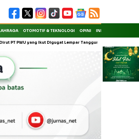
LAHRAGA
OTOMOTIF & TEKNOLOGI
OPINI
INDEKS
yang Ikut Digugat Lempar Tanggung Jawab ke Anak Usaha
Warg