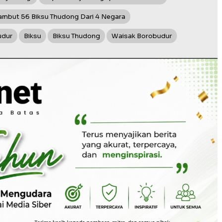
mbut 56 Biksu Thudong Dari 4 Negara
udur
Biksu
Biksu Thudong
Waisak Borobudur