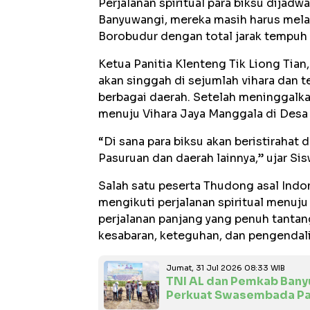
Perjalanan spiritual para biksu dijadw
Banyuwangi, mereka masih harus melan
Borobudur dengan total jarak tempuh 
Ketua Panitia Klenteng Tik Liong Tian
akan singgah di sejumlah vihara dan t
berbagai daerah. Setelah meninggalk
menuju Vihara Jaya Manggala di Des
“Di sana para biksu akan beristiraha
Pasuruan dan daerah lainnya,” ujar Si
Salah satu peserta Thudong asal Indo
mengikuti perjalanan spiritual menuj
perjalanan panjang yang penuh tantan
kesabaran, keteguhan, dan pengendalia
Jumat, 31 Jul 2026 08:33 WIB
TNI AL dan Pemkab Bany
Perkuat Swasembada Pa