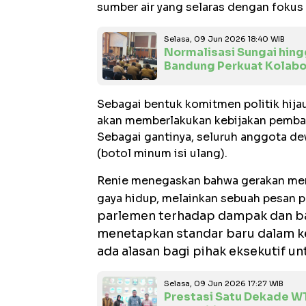
sumber air yang selaras dengan fokus 
Selasa, 09 Jun 2026 18:40 WIB
Normalisasi Sungai hin
Bandung Perkuat Kolabo
Sebagai bentuk komitmen politik hija
akan memberlakukan kebijakan pembata
Sebagai gantinya, seluruh anggota d
(botol minum isi ulang).
Renie menegaskan bahwa gerakan me
gaya hidup, melainkan sebuah pesan pol
parlemen terhadap dampak dan bah
menetapkan standar baru dalam ke
ada alasan bagi pihak eksekutif unt
Selasa, 09 Jun 2026 17:27 WIB
Prestasi Satu Dekade W