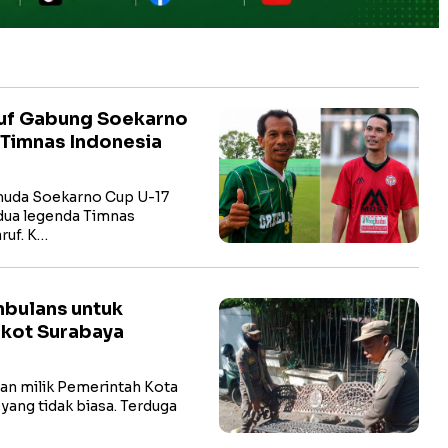
uf Gabung Soekarno
 Timnas Indonesia
 muda Soekarno Cup U-17
dua legenda Timnas
ruf. K…
mbulans untuk
mkot Surabaya
man milik Pemerintah Kota
ng tidak biasa. Terduga