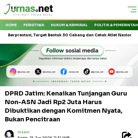
HOME
PERISTIWA
HUKUM & KRIMINAL
POLITIK & PEMERINTA
estasi, Target Bentuk 30 Cabang dan Cetak Atlet Nasional
Keja
DPRD Jatim: Kenaikan Tunjangan Guru
Non-ASN Jadi Rp2 Juta Harus
Dibuktikan dengan Komitmen Nyata,
Bukan Pencitraan
Insani
Senin, 15 Jun 2026 11:31 WIB