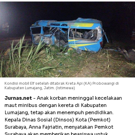
Kondisi mobil Elf setelah ditabrak Kreta Api (KA) Probowangi di
Kabupaten Lumajang, Jatim. (Istimewa)
Jurnas.net
- Anak korban meninggal kecelakaan
maut minibus dengan kereta di Kabupaten
Lumajang, tetap akan menempuh pendidikan.
Kepala Dinas Sosial (Dinsos) Kota (Pemkot)
Surabaya, Anna Fajriatin, menyatakan Pemkot
Surabaya akan memberikan beasiswa untuk