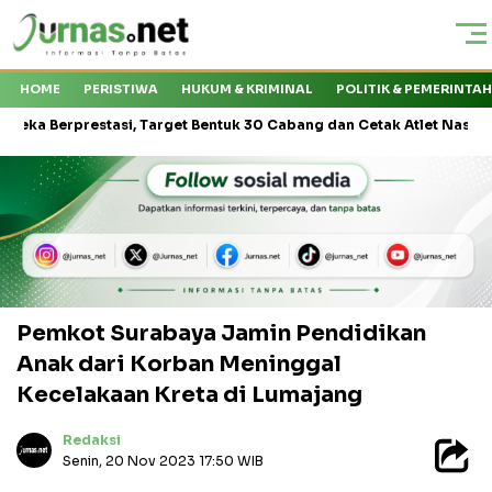
HOME
PERISTIWA
HUKUM & KRIMINAL
POLITIK & PEMERINTA
prestasi, Target Bentuk 30 Cabang dan Cetak Atlet Nasional
KM
Pemkot Surabaya Jamin Pendidikan
Anak dari Korban Meninggal
Kecelakaan Kreta di Lumajang
Redaksi
Senin, 20 Nov 2023 17:50 WIB