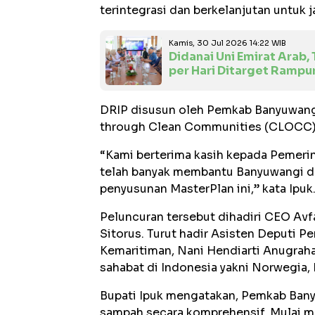
terintegrasi dan berkelanjutan untuk 
Kamis, 30 Jul 2026 14:22 WIB
Didanai Uni Emirat Arab
per Hari Ditarget Ramp
DRIP disusun oleh Pemkab Banyuwangi
through Clean Communities (CLOCC)
“Kami berterima kasih kepada Pemerin
telah banyak membantu Banyuwangi d
penyusunan MasterPlan ini,” kata Ipuk
Peluncuran tersebut dihadiri CEO Av
Sitorus. Turut hadir Asisten Deputi 
Kemaritiman, Nani Hendiarti Anugraha
sahabat di Indonesia yakni Norwegia, 
Bupati Ipuk mengatakan, Pemkab Ban
sampah secara komprehensif. Mulai m