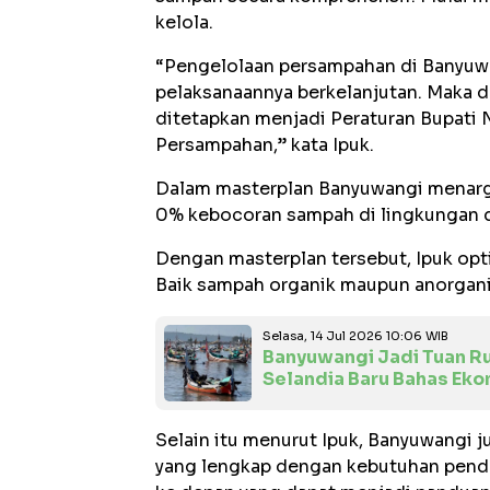
kelola.
“Pengelolaan persampahan di Banyuwa
pelaksanaannya berkelanjutan. Maka da
ditetapkan menjadi Peraturan Bupati
Persampahan,” kata Ipuk.
Dalam masterplan Banyuwangi menarg
0% kebocoran sampah di lingkungan 
Dengan masterplan tersebut, Ipuk op
Baik sampah organik maupun anorgani
Selasa, 14 Jul 2026 10:06 WIB
Banyuwangi Jadi Tuan R
Selandia Baru Bahas Eko
Selain itu menurut Ipuk, Banyuwangi j
yang lengkap dengan kebutuhan penda