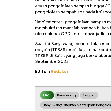
Sementara Chairman INSWA, Guntur S
acuan pengelolaan sampah hingga 20 
pengelolaan sampah ada pada kolabo
"Implementasi pengelolaan sampah m
membuktikan masalah sampah bukan ha
oleh seluruh OPD untuk mewujudkan re
Saat ini Banyuwangi sendiri telah me
recycle (TPS3R), melalui skema kemit
TP3SR di Balak yang juga berkolabora
September 2023.
Editor :
Redaksi
Tag :
Banyuwangi
Sampah
Banyuwangi Siapkan Masterplan Pengelo