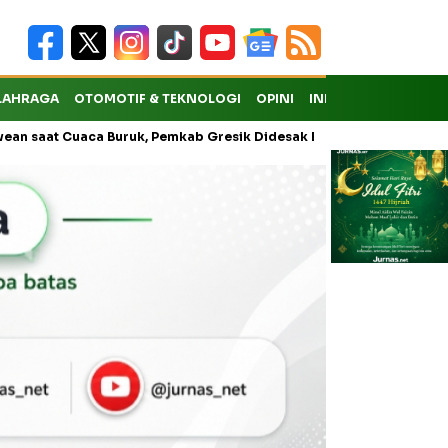
LAHRAGA
OTOMOTIF & TEKNOLOGI
OPINI
INDEKS
uaca Buruk, Pemkab Gresik Didesak Buka Layanan Reguler
Soe