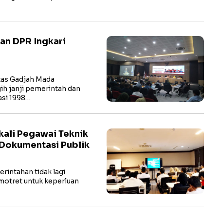
an DPR Ingkari
itas Gadjah Mada
h janji pemerintah dan
si 1998…
kali Pegawai Teknik
s Dokumentasi Publik
rintahan tidak lagi
motret untuk keperluan