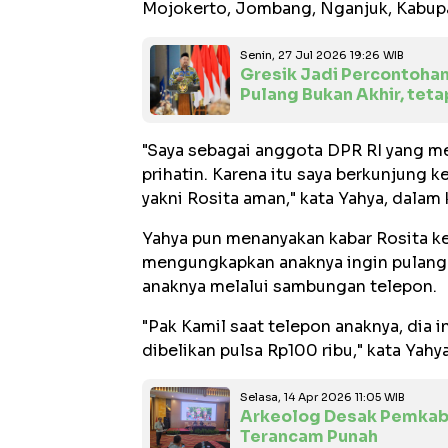
Mojokerto, Jombang, Nganjuk, Kabup
Senin, 27 Jul 2026 19:26 WIB
Gresik Jadi Percontohan
Pulang Bukan Akhir, tet
"Saya sebagai anggota DPR RI yang m
prihatin. Karena itu saya berkunjung k
yakni Rosita aman," kata Yahya, dala
Yahya pun menanyakan kabar Rosita kep
mengungkapkan anaknya ingin pulang 
anaknya melalui sambungan telepon.
"Pak Kamil saat telepon anaknya, dia i
dibelikan pulsa Rp100 ribu," kata Yahy
Selasa, 14 Apr 2026 11:05 WIB
Arkeolog Desak Pemkab 
Terancam Punah