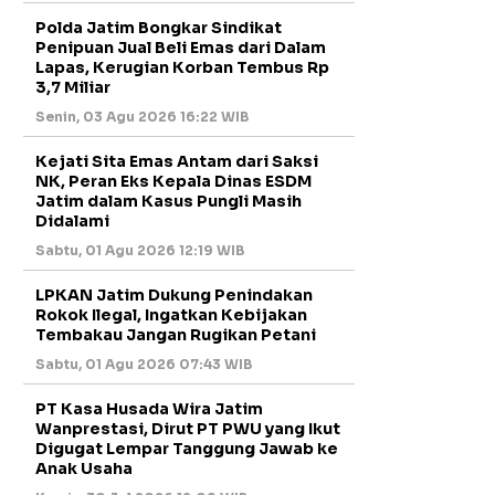
Polda Jatim Bongkar Sindikat
Penipuan Jual Beli Emas dari Dalam
Lapas, Kerugian Korban Tembus Rp
3,7 Miliar
Senin, 03 Agu 2026 16:22 WIB
Kejati Sita Emas Antam dari Saksi
NK, Peran Eks Kepala Dinas ESDM
Jatim dalam Kasus Pungli Masih
Didalami
Sabtu, 01 Agu 2026 12:19 WIB
LPKAN Jatim Dukung Penindakan
Rokok Ilegal, Ingatkan Kebijakan
Tembakau Jangan Rugikan Petani
Sabtu, 01 Agu 2026 07:43 WIB
PT Kasa Husada Wira Jatim
Wanprestasi, Dirut PT PWU yang Ikut
Digugat Lempar Tanggung Jawab ke
Anak Usaha