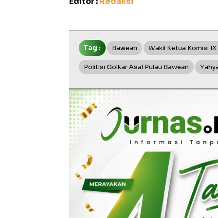
Editor :
Redaksi
Tag :
Bawean
Wakil Ketua Komisi IX
Politisi Golkar Asal Pulau Bawean
Yahya