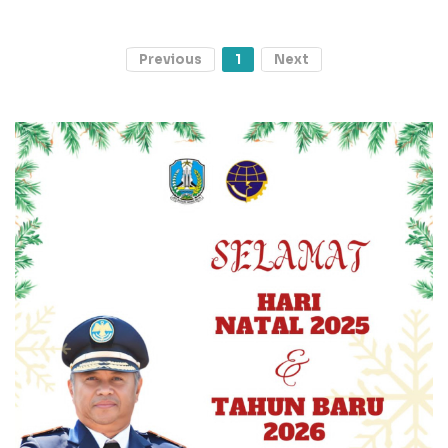
Previous
1
Next