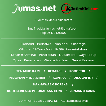
PT. Jurnas Media Nusantara
Email
redaksijurnas.net@gmail.com
Telp 08170108100
Ekonomi
Peristiwa
Nasional
Olahraga
Otomatif & Teknologi
Politik Pemerintahan
Hukum & Kriminal
Pendidikan
Nusantara
Gaya Hidup
Opini
Kesehatan
Wisata & Kuliner
Seni & Budaya
TENTANG KAMI
REDAKSI
KODE ETIK
PEDOMAN MEDIA SIBER
KONTAK
DISCLAIMER
HAK JAWAB & KOREKSI
KODE PERILAKU PERUSAHAAN PERS
JENJANG KARIR
COPYRIGHT © 2026 JURNAS.NET - ALL RIGHTS RESERVED