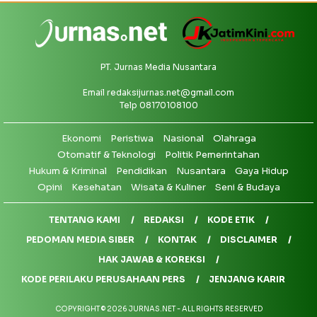
PT. Jurnas Media Nusantara
Email
redaksijurnas.net@gmail.com
Telp 08170108100
Ekonomi
Peristiwa
Nasional
Olahraga
Otomatif & Teknologi
Politik Pemerintahan
Hukum & Kriminal
Pendidikan
Nusantara
Gaya Hidup
Opini
Kesehatan
Wisata & Kuliner
Seni & Budaya
TENTANG KAMI
REDAKSI
KODE ETIK
PEDOMAN MEDIA SIBER
KONTAK
DISCLAIMER
HAK JAWAB & KOREKSI
KODE PERILAKU PERUSAHAAN PERS
JENJANG KARIR
COPYRIGHT © 2026 JURNAS.NET - ALL RIGHTS RESERVED