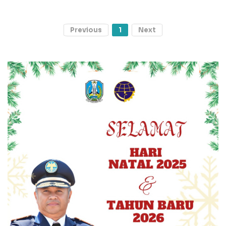
Previous
1
Next