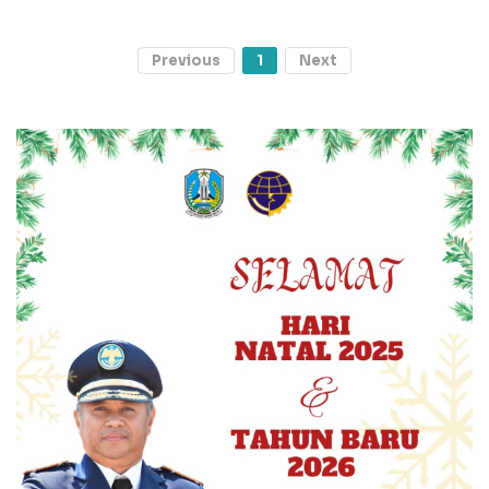
Previous
1
Next