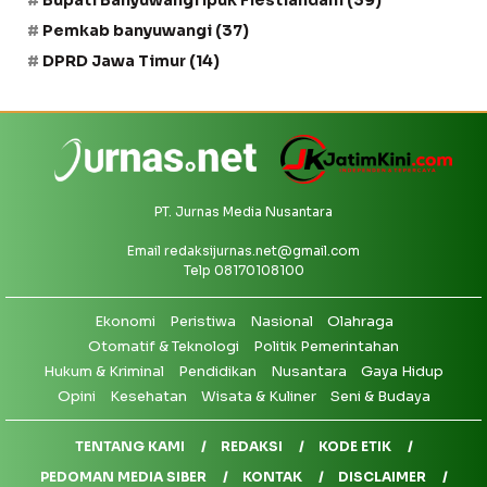
Bupati Banyuwangi Ipuk Fiestiandani
(39)
Pemkab banyuwangi
(37)
DPRD Jawa Timur
(14)
PT. Jurnas Media Nusantara
Email
redaksijurnas.net@gmail.com
Telp 08170108100
Ekonomi
Peristiwa
Nasional
Olahraga
Otomatif & Teknologi
Politik Pemerintahan
Hukum & Kriminal
Pendidikan
Nusantara
Gaya Hidup
Opini
Kesehatan
Wisata & Kuliner
Seni & Budaya
TENTANG KAMI
REDAKSI
KODE ETIK
PEDOMAN MEDIA SIBER
KONTAK
DISCLAIMER