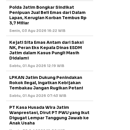
Polda Jatim Bongkar Sindikat
Penipuan Jual Beli Emas dari Dalam
Lapas, Kerugian Korban Tembus Rp
3,7 Miliar
Senin, 03 Agu 2026 16:22 WIB
Kejati Sita Emas Antam dari Saksi
NK, Peran Eks Kepala Dinas ESDM
Jatim dalam Kasus Pungli Masih
Didalami
Sabtu, 01 Agu 2026 12:19 WIB
LPKAN Jatim Dukung Penindakan
Rokok Ilegal, Ingatkan Kebijakan
Tembakau Jangan Rugikan Petani
Sabtu, 01 Agu 2026 07:43 WIB
PT Kasa Husada Wira Jatim
Wanprestasi, Dirut PT PWU yang Ikut
Digugat Lempar Tanggung Jawab ke
Anak Usaha