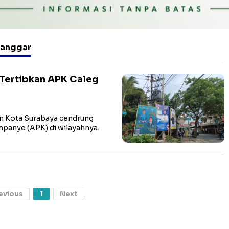
langgar
" Tertibkan APK Caleg
m Kota Surabaya cendrung
ampanye (APK) di wilayahnya.
evious
1
Next