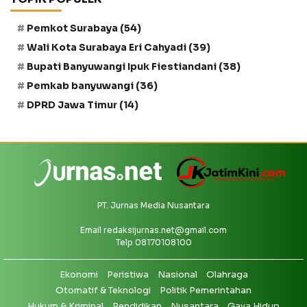
Pemkot Surabaya
(54)
Wali Kota Surabaya Eri Cahyadi
(39)
Bupati Banyuwangi Ipuk Fiestiandani
(38)
Pemkab banyuwangi
(36)
DPRD Jawa Timur
(14)
PT. Jurnas Media Nusantara
Email
redaksijurnas.net@gmail.com
Telp 08170108100
Ekonomi
Peristiwa
Nasional
Olahraga
Otomatif & Teknologi
Politik Pemerintahan
Hukum & Kriminal
Pendidikan
Nusantara
Gaya Hidup