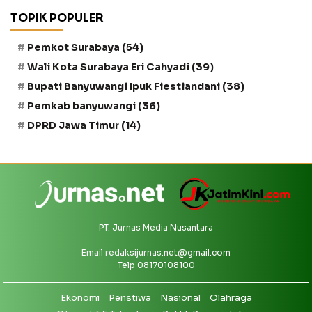
TOPIK POPULER
Pemkot Surabaya
(54)
Wali Kota Surabaya Eri Cahyadi
(39)
Bupati Banyuwangi Ipuk Fiestiandani
(38)
Pemkab banyuwangi
(36)
DPRD Jawa Timur
(14)
PT. Jurnas Media Nusantara
Email
redaksijurnas.net@gmail.com
Telp 08170108100
Ekonomi
Peristiwa
Nasional
Olahraga