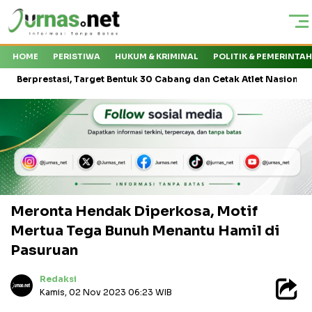
HOME
PERISTIWA
HUKUM & KRIMINAL
POLITIK & PEMERINTA
estasi, Target Bentuk 30 Cabang dan Cetak Atlet Nasional
Kapal
Meronta Hendak Diperkosa, Motif
Mertua Tega Bunuh Menantu Hamil di
Pasuruan
Redaksi
Kamis, 02 Nov 2023 06:23 WIB