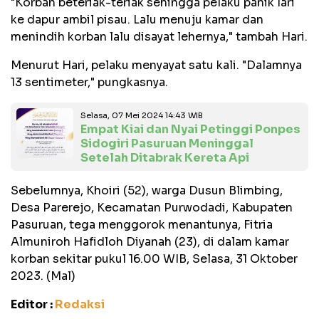
"Korban beteriak-teriak sehingga pelaku panik lari
ke dapur ambil pisau. Lalu menuju kamar dan
menindih korban lalu disayat lehernya," tambah Hari.
Menurut Hari, pelaku menyayat satu kali. "Dalamnya
13 sentimeter," pungkasnya.
Selasa, 07 Mei 2024 14:43 WIB
Empat Kiai dan Nyai Petinggi Ponpes
Sidogiri Pasuruan Meninggal
Setelah Ditabrak Kereta Api
Sebelumnya, Khoiri (52), warga Dusun Blimbing,
Desa Parerejo, Kecamatan Purwodadi, Kabupaten
Pasuruan, tega menggorok menantunya, Fitria
Almuniroh Hafidloh Diyanah (23), di dalam kamar
korban sekitar pukul 16.00 WIB, Selasa, 31 Oktober
2023. (Mal)
Editor :
Redaksi