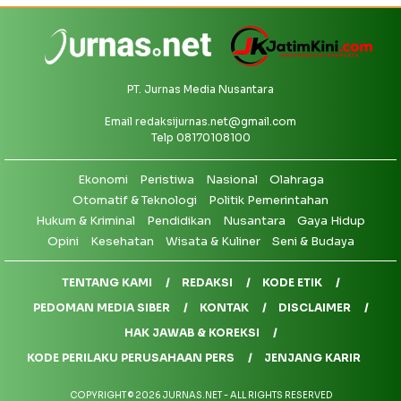
PT. Jurnas Media Nusantara
Email
redaksijurnas.net@gmail.com
Telp 08170108100
Ekonomi
Peristiwa
Nasional
Olahraga
Otomatif & Teknologi
Politik Pemerintahan
Hukum & Kriminal
Pendidikan
Nusantara
Gaya Hidup
Opini
Kesehatan
Wisata & Kuliner
Seni & Budaya
TENTANG KAMI
REDAKSI
KODE ETIK
PEDOMAN MEDIA SIBER
KONTAK
DISCLAIMER
HAK JAWAB & KOREKSI
KODE PERILAKU PERUSAHAAN PERS
JENJANG KARIR
COPYRIGHT © 2026 JURNAS.NET - ALL RIGHTS RESERVED