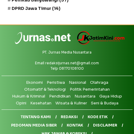
DPRD Jawa Timur
(14)
PT. Jurnas Media Nusantara
Email
redaksijurnas.net@gmail.com
Telp 08170108100
Ekonomi
Peristiwa
Nasional
Olahraga
Otomatif & Teknologi
Politik Pemerintahan
Hukum & Kriminal
Pendidikan
Nusantara
Gaya Hidup
Opini
Kesehatan
Wisata & Kuliner
Seni & Budaya
TENTANG KAMI
REDAKSI
KODE ETIK
PEDOMAN MEDIA SIBER
KONTAK
DISCLAIMER
HAK JAWAB & KOREKSI