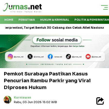
HOME
PERISTIWA
HUKUM & KRIMINAL
POLITIK & PEMERINTA
si, Target Bentuk 30 Cabang dan Cetak Atlet Nasional
Kapal Ex
Pemkot Surabaya Pastikan Kasus
Pencurian Rambu Parkir yang Viral
Diproses Hukum
Kurniawan
Rabu, 03 Jun 2026 15:02 WIB