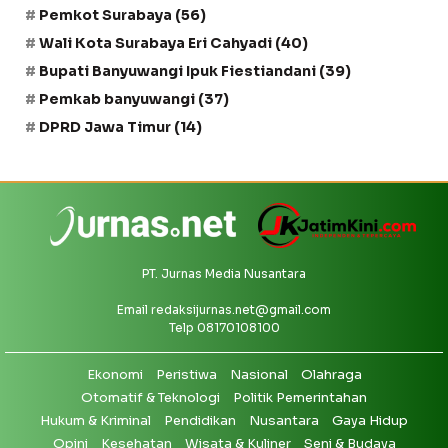
Pemkot Surabaya
(56)
Wali Kota Surabaya Eri Cahyadi
(40)
Bupati Banyuwangi Ipuk Fiestiandani
(39)
Pemkab banyuwangi
(37)
DPRD Jawa Timur
(14)
PT. Jurnas Media Nusantara
Email
redaksijurnas.net@gmail.com
Telp 08170108100
Ekonomi
Peristiwa
Nasional
Olahraga
Otomatif & Teknologi
Politik Pemerintahan
Hukum & Kriminal
Pendidikan
Nusantara
Gaya Hidup
Opini
Kesehatan
Wisata & Kuliner
Seni & Budaya