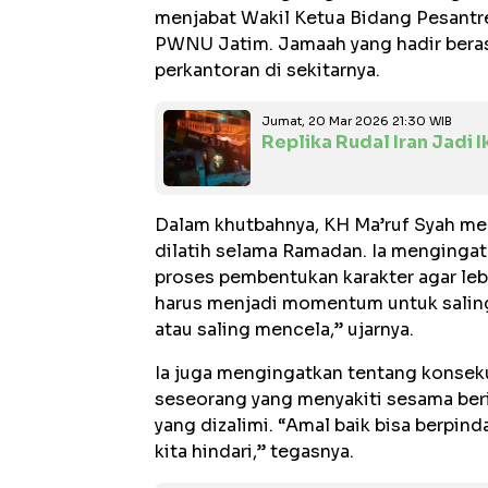
menjabat Wakil Ketua Bidang Pesantr
PWNU Jatim. Jamaah yang hadir beras
perkantoran di sekitarnya.
Jumat, 20 Mar 2026 21:30 WIB
Replika Rudal Iran Jadi 
Dalam khutbahnya, KH Ma’ruf Syah men
dilatih selama Ramadan. Ia mengingat
proses pembentukan karakter agar lebi
harus menjadi momentum untuk saling
atau saling mencela,” ujarnya.
Ia juga mengingatkan tentang konseku
seseorang yang menyakiti sesama beri
yang dizalimi. “Amal baik bisa berpind
kita hindari,” tegasnya.