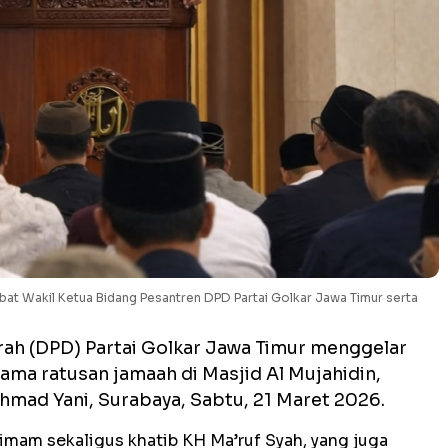
abat Wakil Ketua Bidang Pesantren DPD Partai Golkar Jawa Timur serta
ah (DPD) Partai Golkar Jawa Timur menggelar
sama ratusan jamaah di Masjid Al Mujahidin,
hmad Yani, Surabaya, Sabtu, 21 Maret 2026.
imam sekaligus khatib KH Ma’ruf Syah, yang juga