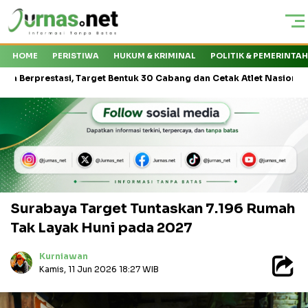
HOME
PERISTIWA
HUKUM & KRIMINAL
POLITIK & PEMERINTA
tasi, Target Bentuk 30 Cabang dan Cetak Atlet Nasional
KMP Dr
Surabaya Target Tuntaskan 7.196 Rumah
Tak Layak Huni pada 2027
Kurniawan
Kamis, 11 Jun 2026 18:27 WIB