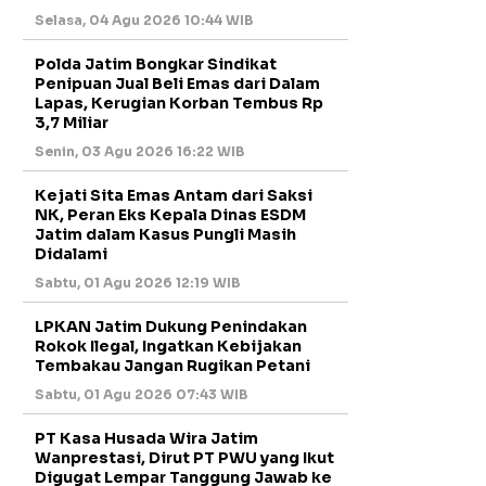
Selasa, 04 Agu 2026 10:44 WIB
Polda Jatim Bongkar Sindikat
Penipuan Jual Beli Emas dari Dalam
Lapas, Kerugian Korban Tembus Rp
3,7 Miliar
Senin, 03 Agu 2026 16:22 WIB
Kejati Sita Emas Antam dari Saksi
NK, Peran Eks Kepala Dinas ESDM
Jatim dalam Kasus Pungli Masih
Didalami
Sabtu, 01 Agu 2026 12:19 WIB
LPKAN Jatim Dukung Penindakan
Rokok Ilegal, Ingatkan Kebijakan
Tembakau Jangan Rugikan Petani
Sabtu, 01 Agu 2026 07:43 WIB
PT Kasa Husada Wira Jatim
Wanprestasi, Dirut PT PWU yang Ikut
Digugat Lempar Tanggung Jawab ke