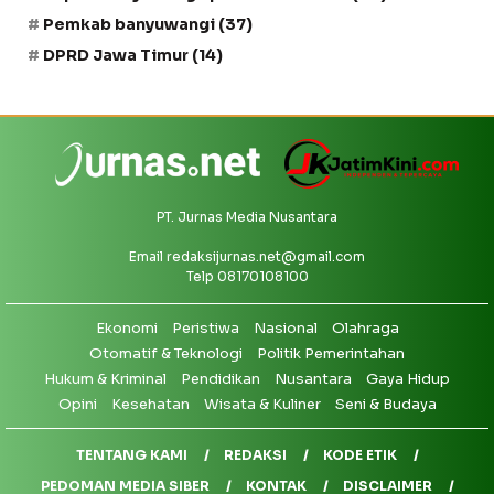
Pemkab banyuwangi
(37)
DPRD Jawa Timur
(14)
PT. Jurnas Media Nusantara
Email
redaksijurnas.net@gmail.com
Telp 08170108100
Ekonomi
Peristiwa
Nasional
Olahraga
Otomatif & Teknologi
Politik Pemerintahan
Hukum & Kriminal
Pendidikan
Nusantara
Gaya Hidup
Opini
Kesehatan
Wisata & Kuliner
Seni & Budaya
TENTANG KAMI
REDAKSI
KODE ETIK
PEDOMAN MEDIA SIBER
KONTAK
DISCLAIMER