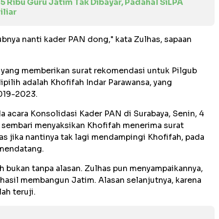
5 Ribu Guru Jatim Tak Dibayar, Padahal SiLPA
liar
nya nanti kader PAN dong," kata Zulhas, sapaan
a yang memberikan surat rekomendasi untuk Pilgub
ilih adalah Khofifah Indar Parawansa, yang
019-2023.
a acara Konsolidasi Kader PAN di Surabaya, Senin, 4
 sembari menyaksikan Khofifah menerima surat
as jika nantinya tak lagi mendampingi Khofifah, pada
 mendatang.
h bukan tanpa alasan. Zulhas pun menyampaikannya,
rhasil membangun Jatim. Alasan selanjutnya, karena
h teruji.