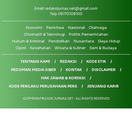
Email
redaksijurnas.net@gmail.com
Telp 08170108100
Ekonomi
Peristiwa
Nasional
Olahraga
Otomatif & Teknologi
Politik Pemerintahan
Hukum & Kriminal
Pendidikan
Nusantara
Gaya Hidup
Opini
Kesehatan
Wisata & Kuliner
Seni & Budaya
TENTANG KAMI
REDAKSI
KODE ETIK
PEDOMAN MEDIA SIBER
KONTAK
DISCLAIMER
HAK JAWAB & KOREKSI
KODE PERILAKU PERUSAHAAN PERS
JENJANG KARIR
COPYRIGHT © 2026 JURNAS.NET - ALL RIGHTS RESERVED