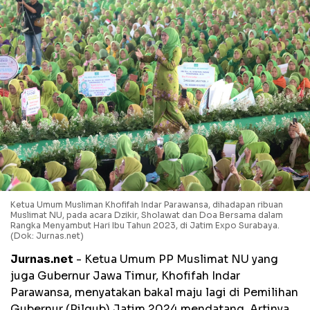
Ketua Umum Musliman Khofifah Indar Parawansa, dihadapan ribuan
Muslimat NU, pada acara Dzikir, Sholawat dan Doa Bersama dalam
Rangka Menyambut Hari Ibu Tahun 2023, di Jatim Expo Surabaya.
(Dok: Jurnas.net)
Jurnas.net
- Ketua Umum PP Muslimat NU yang
juga Gubernur Jawa Timur, Khofifah Indar
Parawansa, menyatakan bakal maju lagi di Pemilihan
Gubernur (Pilgub) Jatim 2024 mendatang. Artinya,