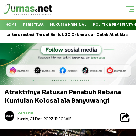
HOME
PERISTIWA
HUKUM & KRIMINAL
POLITIK & PEMERINTA
tasi, Target Bentuk 30 Cabang dan Cetak Atlet Nasional
PT Kas
Atraktifnya Ratusan Penabuh Rebana
Kuntulan Kolosal ala Banyuwangi
Redaksi
Kamis, 21 Des 2023 11:20 WIB