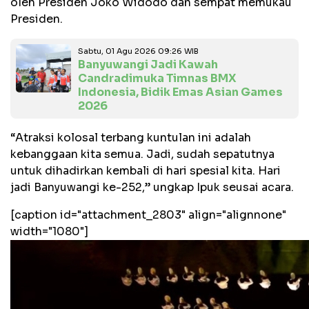
oleh Presiden Joko Widodo dan sempat memukau
Presiden.
Sabtu, 01 Agu 2026 09:26 WIB
Banyuwangi Jadi Kawah
Candradimuka Timnas BMX
Indonesia, Bidik Emas Asian Games
2026
“Atraksi kolosal terbang kuntulan ini adalah
kebanggaan kita semua. Jadi, sudah sepatutnya
untuk dihadirkan kembali di hari spesial kita. Hari
jadi Banyuwangi ke-252,” ungkap Ipuk seusai acara.
[caption id="attachment_2803" align="alignnone"
width="1080"]