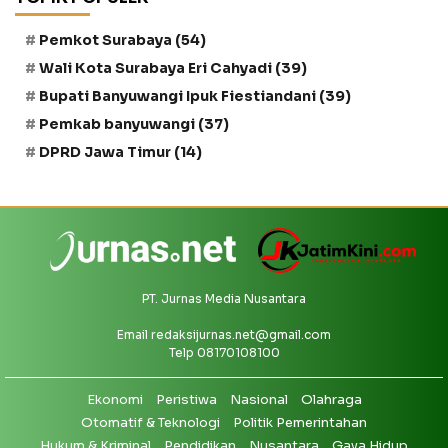
Pemkot Surabaya
(54)
Wali Kota Surabaya Eri Cahyadi
(39)
Bupati Banyuwangi Ipuk Fiestiandani
(39)
Pemkab banyuwangi
(37)
DPRD Jawa Timur
(14)
PT. Jurnas Media Nusantara
Email
redaksijurnas.net@gmail.com
Telp 08170108100
Ekonomi
Peristiwa
Nasional
Olahraga
Otomatif & Teknologi
Politik Pemerintahan
Hukum & Kriminal
Pendidikan
Nusantara
Gaya Hidup