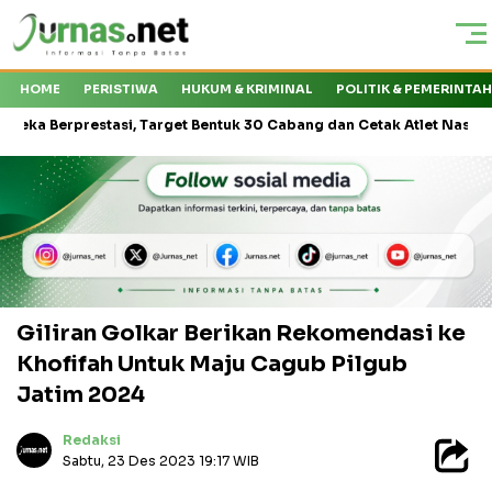
HOME
PERISTIWA
HUKUM & KRIMINAL
POLITIK & PEMERINTA
prestasi, Target Bentuk 30 Cabang dan Cetak Atlet Nasional
KM
Giliran Golkar Berikan Rekomendasi ke
Khofifah Untuk Maju Cagub Pilgub
Jatim 2024
Redaksi
Sabtu, 23 Des 2023 19:17 WIB