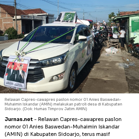
Relawan Capres-cawapres paslon nomor 01 Anies Baswedan-
Muhaimin Iskandar (AMIN) melakukan patroli desa di Kabupaten
Sidoarjo. (Dok: Humas Timprov Jatim AMIN)
Jurnas.net
- Relawan Capres-cawapres paslon
nomor 01 Anies Baswedan-Muhaimin Iskandar
(AMIN) di Kabupaten Sidoarjo, terus masif