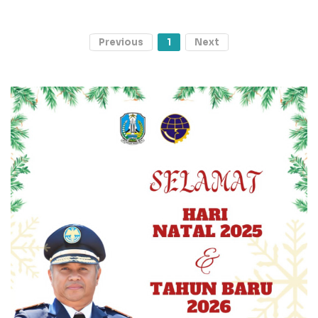
Previous
1
Next