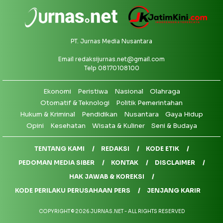
PT. Jurnas Media Nusantara
Email
redaksijurnas.net@gmail.com
Telp 08170108100
Ekonomi
Peristiwa
Nasional
Olahraga
Otomatif & Teknologi
Politik Pemerintahan
Hukum & Kriminal
Pendidikan
Nusantara
Gaya Hidup
Opini
Kesehatan
Wisata & Kuliner
Seni & Budaya
TENTANG KAMI
REDAKSI
KODE ETIK
PEDOMAN MEDIA SIBER
KONTAK
DISCLAIMER
HAK JAWAB & KOREKSI
KODE PERILAKU PERUSAHAAN PERS
JENJANG KARIR
COPYRIGHT © 2026 JURNAS.NET - ALL RIGHTS RESERVED