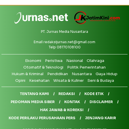
PT. Jurnas Media Nusantara
Email
redaksijurnas.net@gmail.com
Telp 08170108100
Ekonomi
Peristiwa
Nasional
Olahraga
Otomatif & Teknologi
Politik Pemerintahan
Hukum & Kriminal
Pendidikan
Nusantara
Gaya Hidup
Opini
Kesehatan
Wisata & Kuliner
Seni & Budaya
TENTANG KAMI
REDAKSI
KODE ETIK
PEDOMAN MEDIA SIBER
KONTAK
DISCLAIMER
HAK JAWAB & KOREKSI
KODE PERILAKU PERUSAHAAN PERS
JENJANG KARIR