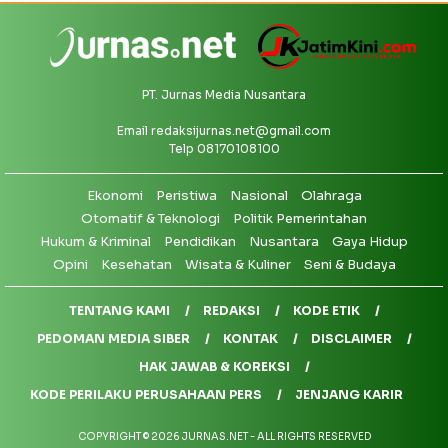
PT. Jurnas Media Nusantara
Email
redaksijurnas.net@gmail.com
Telp 08170108100
Ekonomi
Peristiwa
Nasional
Olahraga
Otomatif & Teknologi
Politik Pemerintahan
Hukum & Kriminal
Pendidikan
Nusantara
Gaya Hidup
Opini
Kesehatan
Wisata & Kuliner
Seni & Budaya
TENTANG KAMI
REDAKSI
KODE ETIK
PEDOMAN MEDIA SIBER
KONTAK
DISCLAIMER
HAK JAWAB & KOREKSI
KODE PERILAKU PERUSAHAAN PERS
JENJANG KARIR
COPYRIGHT © 2026 JURNAS.NET - ALL RIGHTS RESERVED