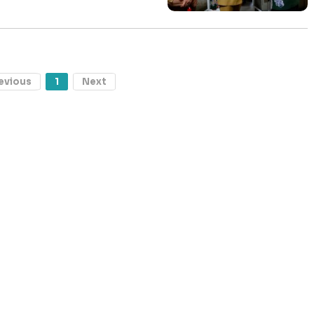
evious
1
Next