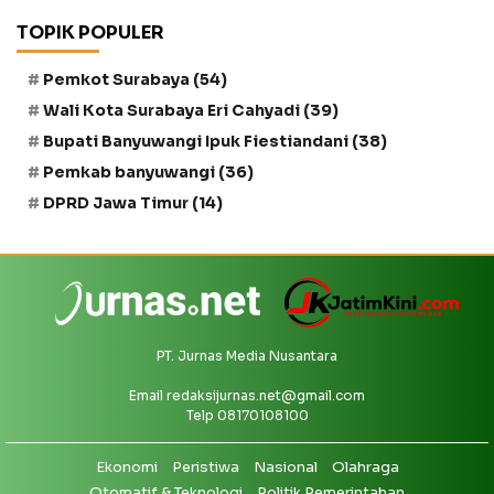
TOPIK POPULER
Pemkot Surabaya
(54)
Wali Kota Surabaya Eri Cahyadi
(39)
Bupati Banyuwangi Ipuk Fiestiandani
(38)
Pemkab banyuwangi
(36)
DPRD Jawa Timur
(14)
PT. Jurnas Media Nusantara
Email
redaksijurnas.net@gmail.com
Telp 08170108100
Ekonomi
Peristiwa
Nasional
Olahraga
Otomatif & Teknologi
Politik Pemerintahan